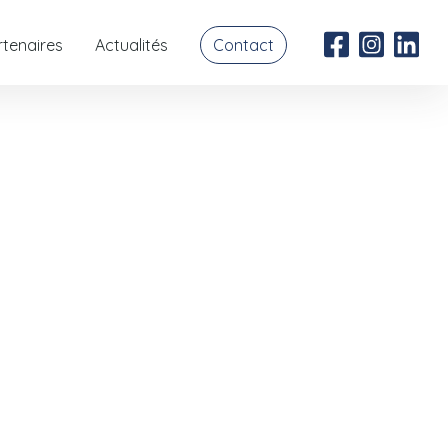
rtenaires
Actualités
Contact