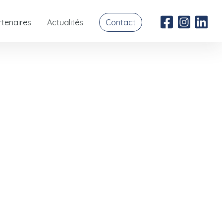
rtenaires
Actualités
Contact