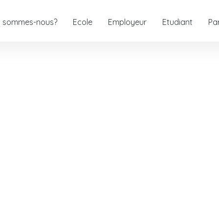
i sommes-nous?
Ecole
Employeur
Etudiant
Pa