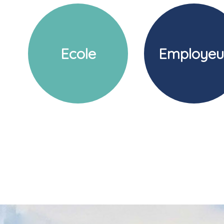
Ecole
Employeu